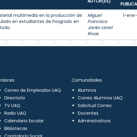
AUTOR(ES)
PUBLIC
aterial multimedia en la producción de
Miguel
1-ene
ulado en estudiantes de Posgrado en
Francisco
todo.
Javier Lloret
Rivas
Enlaces
Comunidades
Correo de Empleados UAQ
Alumnos
Directorio
Correo Alumnos UAQ
TV UAQ
Solicitud Correo
Radio UAQ
Docentes
Calendario Escolar
Administrativos
Bibliotecas
Contraloría Social