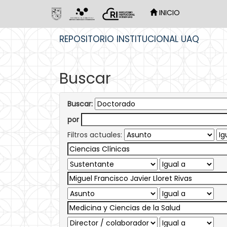
INICIO
Skip
REPOSITORIO INSTITUCIONAL UAQ
navigation
Buscar
Buscar:
por
Filtros actuales: