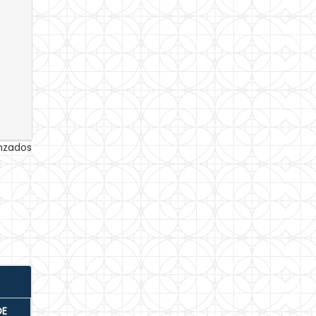
anzados
DE