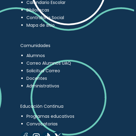
Calendario Escolar
Bibliotecas
Contraloría Social
Mapa de sitio
Comunidades
Alumnos
Correo Alumnos UAQ
Solicitud Correo
Docentes
Administrativos
Educación Continua
Programas educativos
Convocatorias