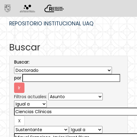
Skip
REPOSITORIO INSTITUCIONAL UAQ
navigation
Buscar
Buscar:
por
Filtros actuales: