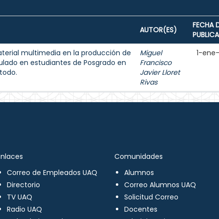
FECHA 
AUTOR(ES)
PUBLIC
aterial multimedia en la producción de
Miguel
1-ene
ulado en estudiantes de Posgrado en
Francisco
todo.
Javier Lloret
Rivas
Enlaces
Comunidades
Correo de Empleados UAQ
Alumnos
Directorio
Correo Alumnos UAQ
TV UAQ
Solicitud Correo
Radio UAQ
Docentes