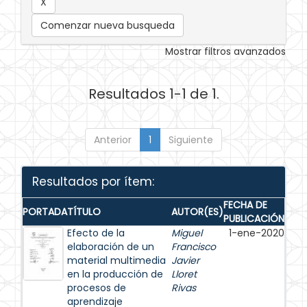
Comenzar nueva busqueda
Mostrar filtros avanzados
Resultados 1-1 de 1.
Anterior
1
Siguiente
Resultados por ítem:
FECHA DE
PORTADA
TÍTULO
AUTOR(ES)
PUBLICACIÓN
Efecto de la
Miguel
1-ene-2020
elaboración de un
Francisco
material multimedia
Javier
en la producción de
Lloret
procesos de
Rivas
aprendizaje