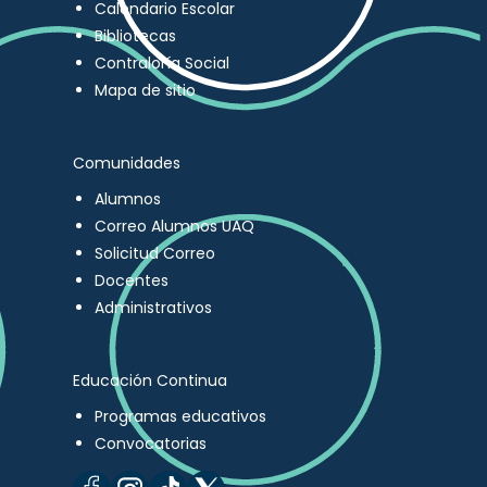
Calendario Escolar
Bibliotecas
Contraloría Social
Mapa de sitio
Comunidades
Alumnos
Correo Alumnos UAQ
Solicitud Correo
Docentes
Administrativos
Educación Continua
Programas educativos
Convocatorias