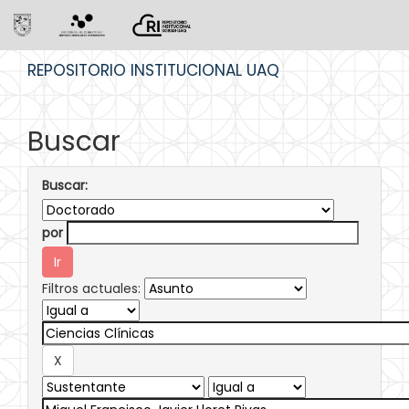
Skip
REPOSITORIO INSTITUCIONAL UAQ
navigation
Buscar
Buscar:
por
Filtros actuales: