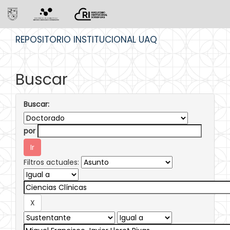
Skip
REPOSITORIO INSTITUCIONAL UAQ
navigation
Buscar
Buscar:
por
Filtros actuales: