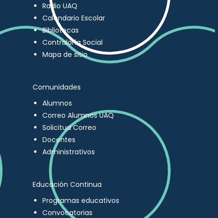
Radio UAQ
Calendario Escolar
Bibliotecas
Contraloría Social
Mapa de sitio
Comunidades
Alumnos
Correo Alumnos UAQ
Solicitud Correo
Docentes
Administrativos
Educación Continua
Programas educativos
Convocatorias