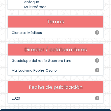
enfoque
Multimétodo.
Temas
Ciencias Médicas
1
Director / colaboradores
Guadalupe del rocío Guerrero Lara
1
Ma. Ludivina Robles Osorio
1
Fecha de publicación
2020
1