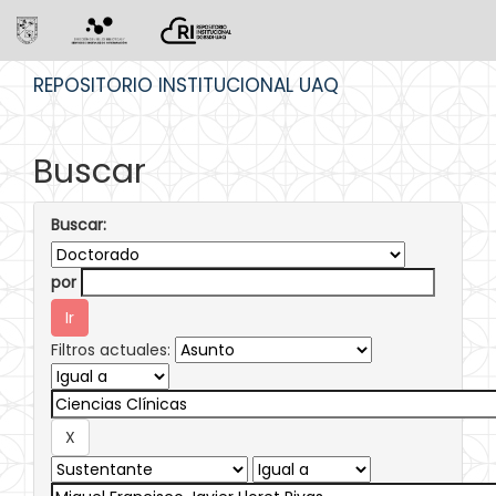
Skip
REPOSITORIO INSTITUCIONAL UAQ
navigation
Buscar
Buscar:
por
Filtros actuales: