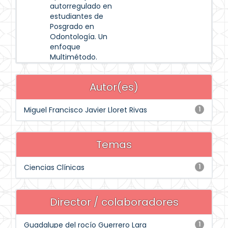
autorregulado en
estudiantes de
Posgrado en
Odontología. Un
enfoque
Multimétodo.
Autor(es)
Miguel Francisco Javier Lloret Rivas
1
Temas
Ciencias Clínicas
1
Director / colaboradores
Guadalupe del rocío Guerrero Lara
1