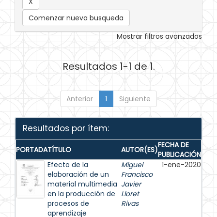
Comenzar nueva busqueda
Mostrar filtros avanzados
Resultados 1-1 de 1.
Anterior
1
Siguiente
Resultados por ítem:
FECHA DE
PORTADA
TÍTULO
AUTOR(ES)
PUBLICACIÓN
Efecto de la
Miguel
1-ene-2020
elaboración de un
Francisco
material multimedia
Javier
en la producción de
Lloret
procesos de
Rivas
aprendizaje