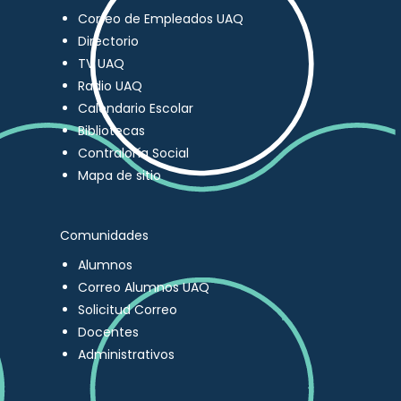
Correo de Empleados UAQ
Directorio
TV UAQ
Radio UAQ
Calendario Escolar
Bibliotecas
Contraloría Social
Mapa de sitio
Comunidades
Alumnos
Correo Alumnos UAQ
Solicitud Correo
Docentes
Administrativos