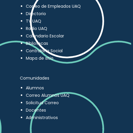
Correo de Empleados UAQ
Directorio
TV UAQ
Radio UAQ
Calendario Escolar
Bibliotecas
Contraloría Social
Mapa de sitio
Comunidades
Alumnos
Correo Alumnos UAQ
Solicitud Correo
Docentes
Administrativos