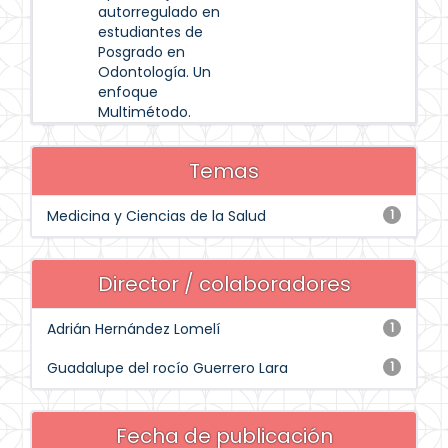
autorregulado en
estudiantes de
Posgrado en
Odontología. Un
enfoque
Multimétodo.
Temas
Medicina y Ciencias de la Salud
1
Director / colaboradores
Adrián Hernández Lomelí
1
Guadalupe del rocío Guerrero Lara
1
Fecha de publicación