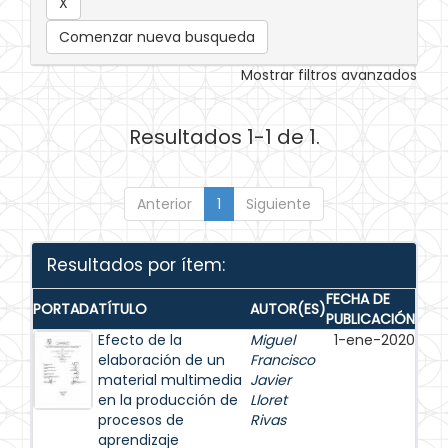
Comenzar nueva busqueda
Mostrar filtros avanzados
Resultados 1-1 de 1.
Anterior
1
Siguiente
Resultados por ítem:
FECHA DE
PORTADA
TÍTULO
AUTOR(ES)
PUBLICACIÓN
Efecto de la
Miguel
1-ene-2020
elaboración de un
Francisco
material multimedia
Javier
en la producción de
Lloret
procesos de
Rivas
aprendizaje