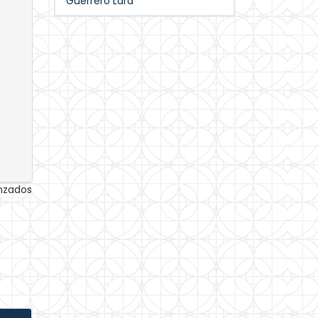
Guerrero Lara
anzados