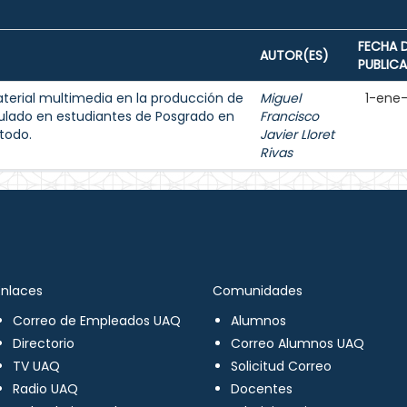
FECHA 
AUTOR(ES)
PUBLIC
aterial multimedia en la producción de
Miguel
1-ene
ulado en estudiantes de Posgrado en
Francisco
todo.
Javier Lloret
Rivas
Enlaces
Comunidades
Correo de Empleados UAQ
Alumnos
Directorio
Correo Alumnos UAQ
TV UAQ
Solicitud Correo
Radio UAQ
Docentes