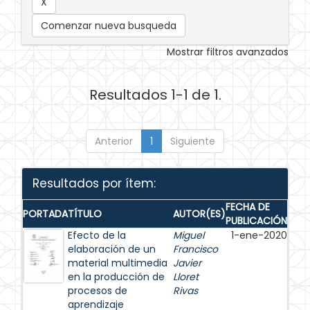
Comenzar nueva busqueda
Mostrar filtros avanzados
Resultados 1-1 de 1.
Anterior
1
Siguiente
Resultados por ítem:
FECHA DE
PORTADA
TÍTULO
AUTOR(ES)
PUBLICACIÓN
Efecto de la
Miguel
1-ene-2020
elaboración de un
Francisco
material multimedia
Javier
en la producción de
Lloret
procesos de
Rivas
aprendizaje