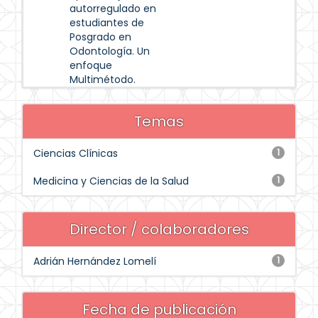
autorregulado en
estudiantes de
Posgrado en
Odontología. Un
enfoque
Multimétodo.
Temas
Ciencias Clínicas
1
Medicina y Ciencias de la Salud
1
Director / colaboradores
Adrián Hernández Lomelí
1
Fecha de publicación