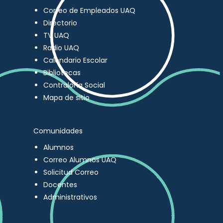
Correo de Empleados UAQ
Directorio
TV UAQ
Radio UAQ
Calendario Escolar
Bibliotecas
Contraloría Social
Mapa de sitio
Comunidades
Alumnos
Correo Alumnos UAQ
Solicitud Correo
Docentes
Administrativos