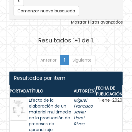
Comenzar nueva busqueda
Mostrar filtros avanzados
Resultados 1-1 de 1.
Anterior
1
Siguiente
Resultados por ítem:
FECHA DE
PORTADA
TÍTULO
AUTOR(ES)
PUBLICACIÓN
Efecto de la
Miguel
1-ene-2020
elaboración de un
Francisco
material multimedia
Javier
en la producción de
Lloret
procesos de
Rivas
aprendizaje