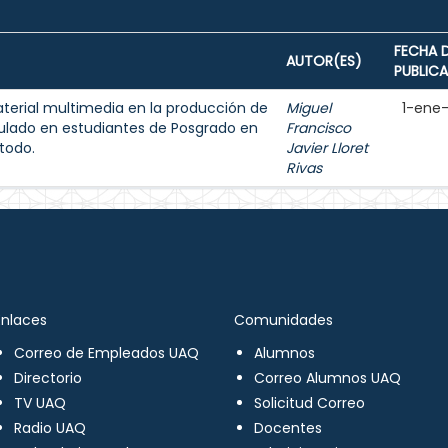
FECHA 
AUTOR(ES)
PUBLIC
aterial multimedia en la producción de
Miguel
1-ene
ulado en estudiantes de Posgrado en
Francisco
todo.
Javier Lloret
Rivas
Enlaces
Comunidades
Correo de Empleados UAQ
Alumnos
Directorio
Correo Alumnos UAQ
TV UAQ
Solicitud Correo
Radio UAQ
Docentes