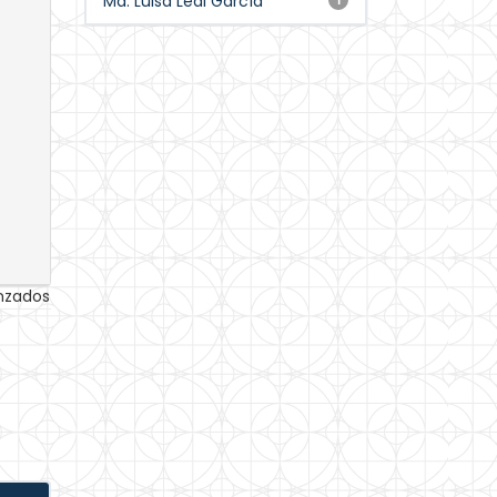
Ma. Luisa Leal García
anzados