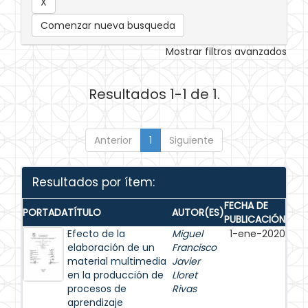
Comenzar nueva busqueda
Mostrar filtros avanzados
Resultados 1-1 de 1.
Anterior
1
Siguiente
Resultados por ítem:
FECHA DE
PORTADA
TÍTULO
AUTOR(ES)
PUBLICACIÓN
Efecto de la
Miguel
1-ene-2020
elaboración de un
Francisco
material multimedia
Javier
en la producción de
Lloret
procesos de
Rivas
aprendizaje