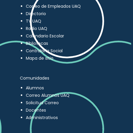
Correo de Empleados UAQ
Directorio
TV UAQ
Radio UAQ
Calendario Escolar
Bibliotecas
Contraloría Social
Mapa de sitio
Comunidades
Alumnos
Correo Alumnos UAQ
Solicitud Correo
Docentes
Administrativos