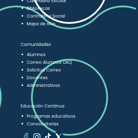
Calendario Escolar
Bibliotecas
Contraloría Social
Mapa de sitio
Comunidades
Alumnos
Correo Alumnos UAQ
Solicitud Correo
Docentes
Administrativos
Educación Continua
Programas educativos
Convocatorias