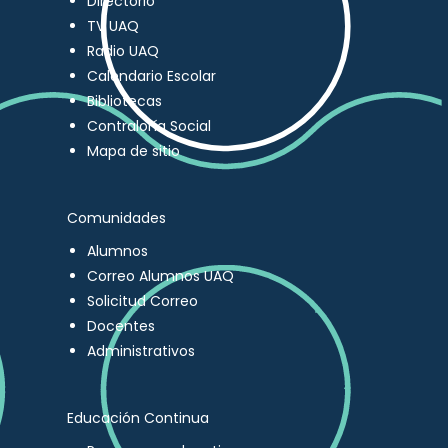
Directorio
TV UAQ
Radio UAQ
Calendario Escolar
Bibliotecas
Contraloría Social
Mapa de sitio
Comunidades
Alumnos
Correo Alumnos UAQ
Solicitud Correo
Docentes
Administrativos
Educación Continua