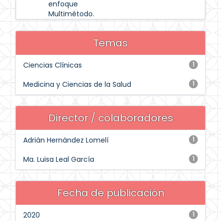
enfoque
Multimétodo.
Temas
Ciencias Clínicas
1
Medicina y Ciencias de la Salud
1
Director / colaboradores
Adrián Hernández Lomelí
1
Ma. Luisa Leal García
1
Fecha de publicación
2020
1