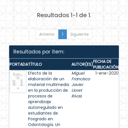
Resultados 1-1 de 1.
Anterior
1
Siguiente
Resultados por ítem:
FECHA DE
PORTADA
TÍTULO
AUTOR(ES)
PUBLICACIÓN
Efecto de la
Miguel
1-ene-2020
elaboración de un
Francisco
material multimedia
Javier
en la producción de
Lloret
procesos de
Rivas
aprendizaje
autorregulado en
estudiantes de
Posgrado en
Odontología. Un