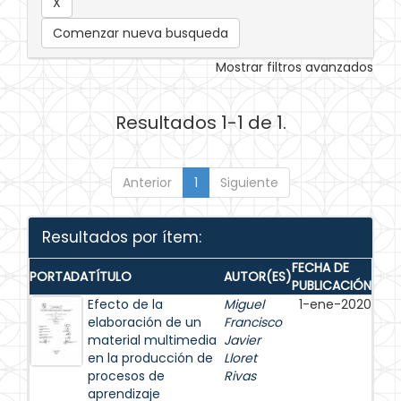
Comenzar nueva busqueda
Mostrar filtros avanzados
Resultados 1-1 de 1.
Anterior
1
Siguiente
Resultados por ítem:
FECHA DE
PORTADA
TÍTULO
AUTOR(ES)
PUBLICACIÓN
Efecto de la
Miguel
1-ene-2020
elaboración de un
Francisco
material multimedia
Javier
en la producción de
Lloret
procesos de
Rivas
aprendizaje