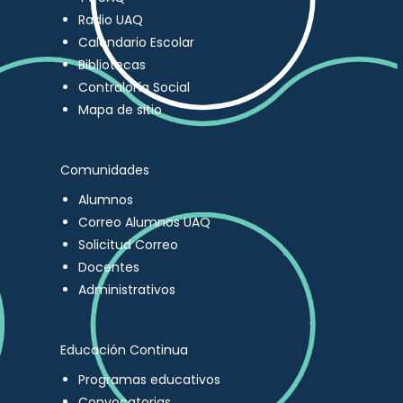
Radio UAQ
Calendario Escolar
Bibliotecas
Contraloría Social
Mapa de sitio
Comunidades
Alumnos
Correo Alumnos UAQ
Solicitud Correo
Docentes
Administrativos
Educación Continua
Programas educativos
Convocatorias