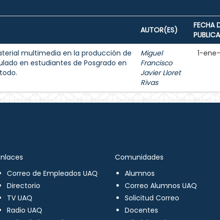
FECHA 
AUTOR(ES)
PUBLIC
aterial multimedia en la producción de
Miguel
1-ene
ulado en estudiantes de Posgrado en
Francisco
todo.
Javier Lloret
Rivas
Enlaces
Comunidades
Correo de Empleados UAQ
Alumnos
Directorio
Correo Alumnos UAQ
TV UAQ
Solicitud Correo
Radio UAQ
Docentes