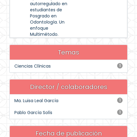
autorregulado en
estudiantes de
Posgrado en
Odontología. Un
enfoque
Multimétodo.
Temas
Ciencias Clínicas
1
Director / colaboradores
Ma. Luisa Leal García
1
Pablo García Solís
1
Fecha de publicación