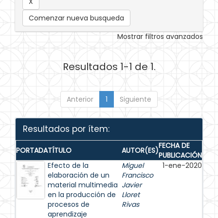
Comenzar nueva busqueda
Mostrar filtros avanzados
Resultados 1-1 de 1.
Anterior
1
Siguiente
Resultados por ítem:
FECHA DE
PORTADA
TÍTULO
AUTOR(ES)
PUBLICACIÓN
Efecto de la
Miguel
1-ene-2020
elaboración de un
Francisco
material multimedia
Javier
en la producción de
Lloret
procesos de
Rivas
aprendizaje