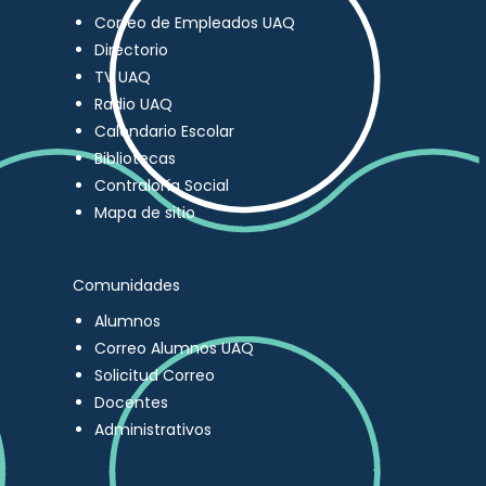
Correo de Empleados UAQ
Directorio
TV UAQ
Radio UAQ
Calendario Escolar
Bibliotecas
Contraloría Social
Mapa de sitio
Comunidades
Alumnos
Correo Alumnos UAQ
Solicitud Correo
Docentes
Administrativos