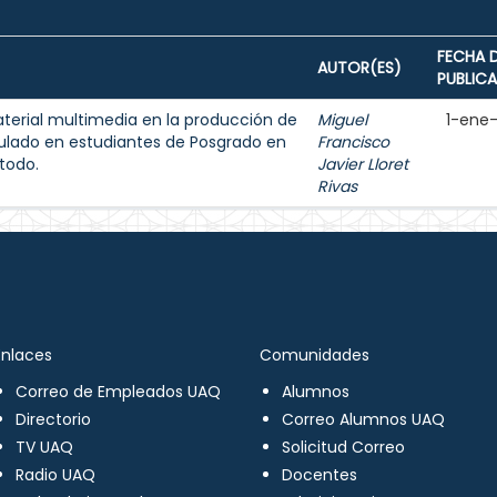
FECHA 
AUTOR(ES)
PUBLIC
aterial multimedia en la producción de
Miguel
1-ene
ulado en estudiantes de Posgrado en
Francisco
todo.
Javier Lloret
Rivas
Enlaces
Comunidades
Correo de Empleados UAQ
Alumnos
Directorio
Correo Alumnos UAQ
TV UAQ
Solicitud Correo
Radio UAQ
Docentes