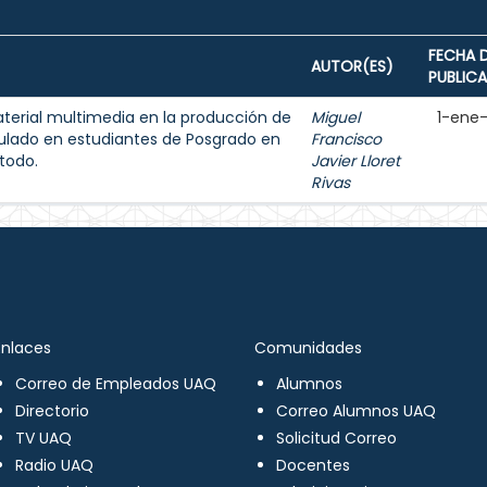
FECHA 
AUTOR(ES)
PUBLIC
aterial multimedia en la producción de
Miguel
1-ene
ulado en estudiantes de Posgrado en
Francisco
todo.
Javier Lloret
Rivas
Enlaces
Comunidades
Correo de Empleados UAQ
Alumnos
Directorio
Correo Alumnos UAQ
TV UAQ
Solicitud Correo
Radio UAQ
Docentes