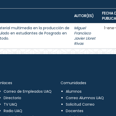
FECHA 
AUTOR(ES)
PUBLIC
aterial multimedia en la producción de
Miguel
1-ene
ulado en estudiantes de Posgrado en
Francisco
todo.
Javier Lloret
Rivas
Enlaces
Comunidades
Correo de Empleados UAQ
Alumnos
Directorio
Correo Alumnos UAQ
TV UAQ
Solicitud Correo
Radio UAQ
Docentes