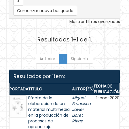
Comenzar nueva busqueda
Mostrar filtros avanzados
Resultados 1-1 de 1.
Anterior
1
Siguiente
Resultados por ítem:
FECHA DE
PORTADA
TÍTULO
AUTOR(ES)
PUBLICACIÓN
Efecto de la
Miguel
1-ene-2020
elaboración de un
Francisco
material multimedia
Javier
en la producción de
Lloret
procesos de
Rivas
aprendizaje