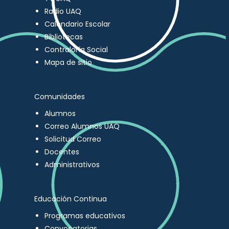
Radio UAQ
Calendario Escolar
Bibliotecas
Contraloría Social
Mapa de sitio
Comunidades
Alumnos
Correo Alumnos UAQ
Solicitud Correo
Docentes
Administrativos
Educación Continua
Programas educativos
Convocatorias