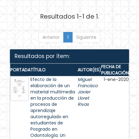
Resultados 1-1 de 1.
Anterior
1
Siguiente
Resultados por ítem:
FECHA DE
PORTADA
TÍTULO
AUTOR(ES)
PUBLICACIÓN
Efecto de la
Miguel
1-ene-2020
elaboración de un
Francisco
material multimedia
Javier
en la producción de
Lloret
procesos de
Rivas
aprendizaje
autorregulado en
estudiantes de
Posgrado en
Odontología. Un