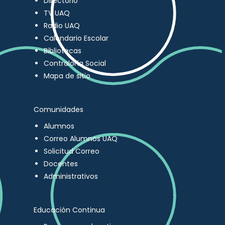
Directorio
TV UAQ
Radio UAQ
Calendario Escolar
Bibliotecas
Contraloría Social
Mapa de sitio
Comunidades
Alumnos
Correo Alumnos UAQ
Solicitud Correo
Docentes
Administrativos
Educación Continua