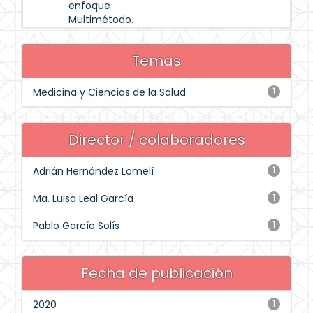
enfoque
Multimétodo.
Temas
Medicina y Ciencias de la Salud
1
Director / colaboradores
Adrián Hernández Lomelí
1
Ma. Luisa Leal García
1
Pablo García Solís
1
Fecha de publicación
2020
1