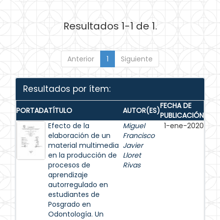
Resultados 1-1 de 1.
Anterior
1
Siguiente
Resultados por ítem:
FECHA DE
PORTADA
TÍTULO
AUTOR(ES)
PUBLICACIÓN
Efecto de la
Miguel
1-ene-2020
elaboración de un
Francisco
material multimedia
Javier
en la producción de
Lloret
procesos de
Rivas
aprendizaje
autorregulado en
estudiantes de
Posgrado en
Odontología. Un