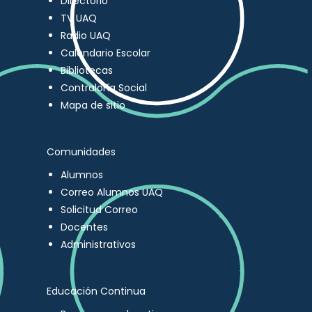
Directorio
TV UAQ
Radio UAQ
Calendario Escolar
Bibliotecas
Contraloría Social
Mapa de sitio
Comunidades
Alumnos
Correo Alumnos UAQ
Solicitud Correo
Docentes
Administrativos
Educación Continua