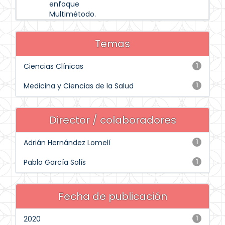
enfoque
Multimétodo.
Temas
Ciencias Clínicas
1
Medicina y Ciencias de la Salud
1
Director / colaboradores
Adrián Hernández Lomelí
1
Pablo García Solís
1
Fecha de publicación
2020
1