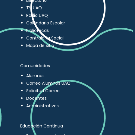
Directorio
TV UAQ
Radio UAQ
Calendario Escolar
Bibliotecas
Contraloría Social
Mapa de sitio
Comunidades
Alumnos
Correo Alumnos UAQ
Solicitud Correo
Docentes
Administrativos
Educación Continua