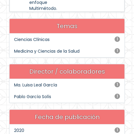
enfoque
Multimétodo.
Temas
Ciencias Clínicas
1
Medicina y Ciencias de la Salud
1
Director / colaboradores
Ma. Luisa Leal García
1
Pablo García Solís
1
Fecha de publicación
2020
1