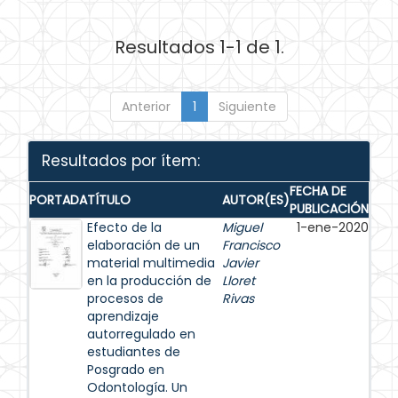
Resultados 1-1 de 1.
Anterior
1
Siguiente
Resultados por ítem:
FECHA DE
PORTADA
TÍTULO
AUTOR(ES)
PUBLICACIÓN
Efecto de la
Miguel
1-ene-2020
elaboración de un
Francisco
material multimedia
Javier
en la producción de
Lloret
procesos de
Rivas
aprendizaje
autorregulado en
estudiantes de
Posgrado en
Odontología. Un