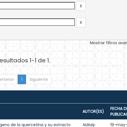
Mostrar filtros av
esultados 1-1 de 1.
Anterior
1
Siguiente
FECHA D
AUTOR(ES)
PUBLICA
geno de la quercetina y su extracto
Nátaly
19-may