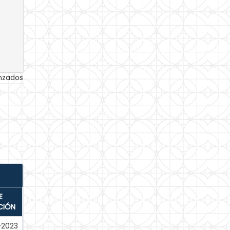
anzados
E
CIÓN
-2023