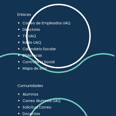
Enlaces
Correo de Empleados UAQ
Directorio
TV UAQ
Radio UAQ
Calendario Escolar
Bibliotecas
Contraloría Social
Mapa de sitio
Comunidades
Alumnos
Correo Alumnos UAQ
Solicitud Correo
Docentes