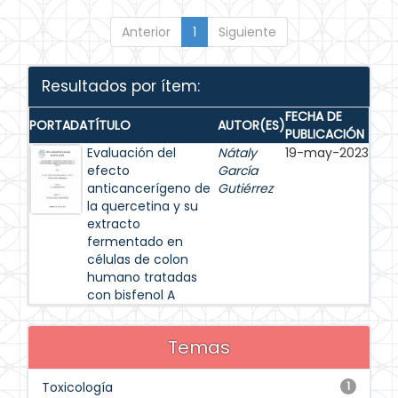
Anterior
1
Siguiente
Resultados por ítem:
FECHA DE
PORTADA
TÍTULO
AUTOR(ES)
PUBLICACIÓN
Evaluación del
Nátaly
19-may-2023
efecto
García
anticancerígeno de
Gutiérrez
la quercetina y su
extracto
fermentado en
células de colon
humano tratadas
con bisfenol A
Temas
Toxicología
1