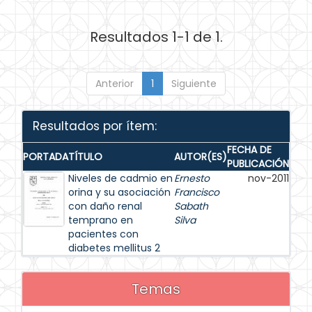
Resultados 1-1 de 1.
Anterior
1
Siguiente
Resultados por ítem:
FECHA DE
PORTADA
TÍTULO
AUTOR(ES)
PUBLICACIÓN
Niveles de cadmio en
Ernesto
nov-2011
orina y su asociación
Francisco
con daño renal
Sabath
temprano en
Silva
pacientes con
diabetes mellitus 2
Temas