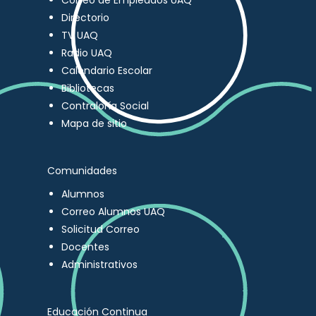
Correo de Empleados UAQ
Directorio
TV UAQ
Radio UAQ
Calendario Escolar
Bibliotecas
Contraloría Social
Mapa de sitio
Comunidades
Alumnos
Correo Alumnos UAQ
Solicitud Correo
Docentes
Administrativos
Educación Continua