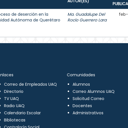
AUTOR(ES)
PUBLIC
oceso de deserción en la
Ma. Guadalupe Del
feb
ersidad Autónoma de Querétaro
Rocío Guerrero Lara
Enlaces
Comunidades
Correo de Empleados UAQ
Alumnos
Directorio
Correo Alumnos UAQ
TV UAQ
Solicitud Correo
Radio UAQ
Docentes
Calendario Escolar
Administrativos
Bibliotecas
Contraloría Social