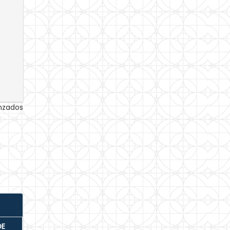
anzados
DE