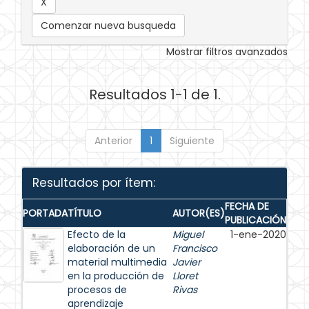
Comenzar nueva busqueda
Mostrar filtros avanzados
Resultados 1-1 de 1.
Anterior
1
Siguiente
Resultados por ítem:
FECHA DE
PORTADA
TÍTULO
AUTOR(ES)
PUBLICACIÓN
Efecto de la
Miguel
1-ene-2020
elaboración de un
Francisco
material multimedia
Javier
en la producción de
Lloret
procesos de
Rivas
aprendizaje