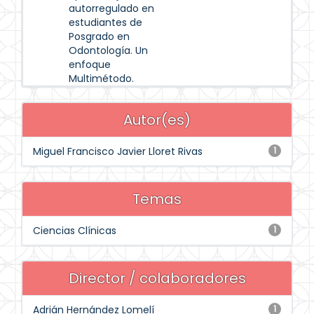
autorregulado en
estudiantes de
Posgrado en
Odontología. Un
enfoque
Multimétodo.
Autor(es)
Miguel Francisco Javier Lloret Rivas
1
Temas
Ciencias Clínicas
1
Director / colaboradores
Adrián Hernández Lomelí
1