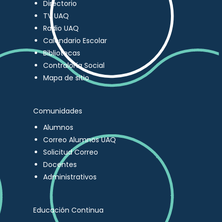
Directorio
TV UAQ
Radio UAQ
Calendario Escolar
Bibliotecas
Contraloría Social
Mapa de sitio
Comunidades
Alumnos
Correo Alumnos UAQ
Solicitud Correo
Docentes
Administrativos
Educación Continua