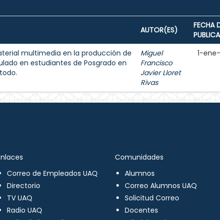
FECHA 
AUTOR(ES)
PUBLIC
aterial multimedia en la producción de
Miguel
1-ene
ulado en estudiantes de Posgrado en
Francisco
todo.
Javier Lloret
Rivas
Enlaces
Comunidades
Correo de Empleados UAQ
Alumnos
Directorio
Correo Alumnos UAQ
TV UAQ
Solicitud Correo
Radio UAQ
Docentes