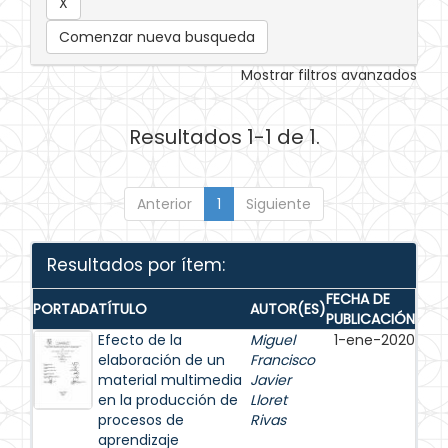
Comenzar nueva busqueda
Mostrar filtros avanzados
Resultados 1-1 de 1.
Anterior
1
Siguiente
Resultados por ítem:
FECHA DE
PORTADA
TÍTULO
AUTOR(ES)
PUBLICACIÓN
Efecto de la
Miguel
1-ene-2020
elaboración de un
Francisco
material multimedia
Javier
en la producción de
Lloret
procesos de
Rivas
aprendizaje