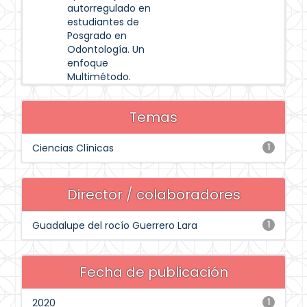
autorregulado en
estudiantes de
Posgrado en
Odontología. Un
enfoque
Multimétodo.
Temas
Ciencias Clínicas
1
Director / colaboradores
Guadalupe del rocío Guerrero Lara
1
Fecha de publicación
2020
1