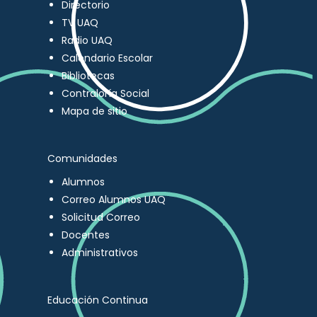
Directorio
TV UAQ
Radio UAQ
Calendario Escolar
Bibliotecas
Contraloría Social
Mapa de sitio
Comunidades
Alumnos
Correo Alumnos UAQ
Solicitud Correo
Docentes
Administrativos
Educación Continua