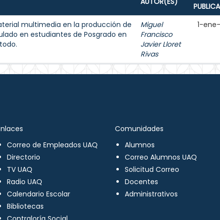
AUTOR(ES)
PUBLIC
aterial multimedia en la producción de
Miguel
1-ene
ulado en estudiantes de Posgrado en
Francisco
todo.
Javier Lloret
Rivas
Enlaces
Comunidades
Correo de Empleados UAQ
Alumnos
Directorio
Correo Alumnos UAQ
TV UAQ
Solicitud Correo
Radio UAQ
Docentes
Calendario Escolar
Administrativos
Bibliotecas
Contraloría Social