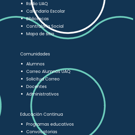
Radio UAQ
Calendario Escolar
Bibliotecas
Contraloría Social
Mapa de sitio
Comunidades
Alumnos
Correo Alumnos UAQ
Solicitud Correo
Docentes
Administrativos
Educación Continua
Programas educativos
Convocatorias