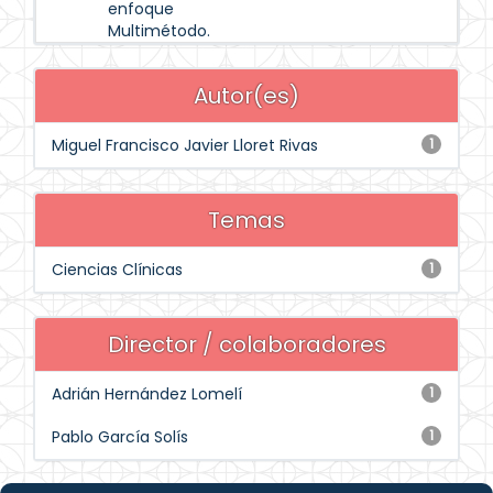
enfoque
Multimétodo.
Autor(es)
Miguel Francisco Javier Lloret Rivas
1
Temas
Ciencias Clínicas
1
Director / colaboradores
Adrián Hernández Lomelí
1
Pablo García Solís
1