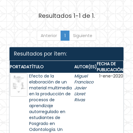
Resultados 1-1 de 1.
Anterior
1
Siguiente
Resultados por ítem:
FECHA DE
PORTADA
TÍTULO
AUTOR(ES)
PUBLICACIÓN
Efecto de la
Miguel
1-ene-2020
elaboración de un
Francisco
material multimedia
Javier
en la producción de
Lloret
procesos de
Rivas
aprendizaje
autorregulado en
estudiantes de
Posgrado en
Odontología. Un