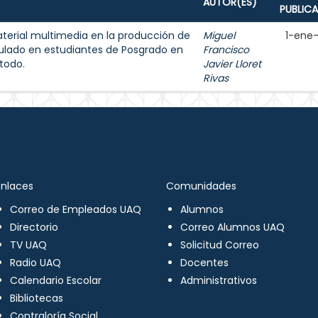
AUTOR(ES)
PUBLIC
aterial multimedia en la producción de
Miguel
1-ene
ulado en estudiantes de Posgrado en
Francisco
todo.
Javier Lloret
Rivas
Enlaces
Comunidades
Correo de Empleados UAQ
Alumnos
Directorio
Correo Alumnos UAQ
TV UAQ
Solicitud Correo
Radio UAQ
Docentes
Calendario Escolar
Administrativos
Bibliotecas
Contraloría Social