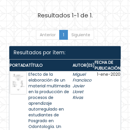
Resultados 1-1 de 1.
Anterior
1
Siguiente
Resultados por ítem:
FECHA DE
PORTADA
TÍTULO
AUTOR(ES)
PUBLICACIÓN
Efecto de la
Miguel
1-ene-2020
elaboración de un
Francisco
material multimedia
Javier
en la producción de
Lloret
procesos de
Rivas
aprendizaje
autorregulado en
estudiantes de
Posgrado en
Odontología. Un