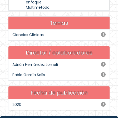
enfoque
Multimétodo.
Temas
Ciencias Clínicas
1
Director / colaboradores
Adrián Hernández Lomelí
1
Pablo García Solís
1
Fecha de publicación
2020
1