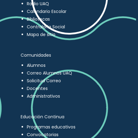
Radio UAQ
Calendario Escolar
Bibliotecas
Contraloría Social
Mapa de sitio
Comunidades
Alumnos
Correo Alumnos UAQ
Solicitud Correo
Docentes
Administrativos
Educación Continua
Programas educativos
Convocatorias