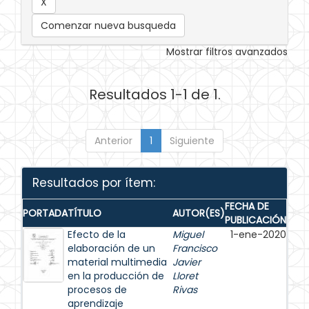
Comenzar nueva busqueda
Mostrar filtros avanzados
Resultados 1-1 de 1.
Anterior
1
Siguiente
Resultados por ítem:
FECHA DE
PORTADA
TÍTULO
AUTOR(ES)
PUBLICACIÓN
Efecto de la
Miguel
1-ene-2020
elaboración de un
Francisco
material multimedia
Javier
en la producción de
Lloret
procesos de
Rivas
aprendizaje