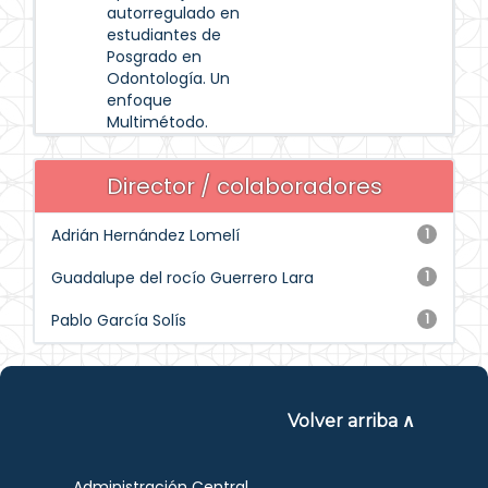
autorregulado en
estudiantes de
Posgrado en
Odontología. Un
enfoque
Multimétodo.
Director / colaboradores
Adrián Hernández Lomelí
1
Guadalupe del rocío Guerrero Lara
1
Pablo García Solís
1
Volver arriba ∧
Administración Central