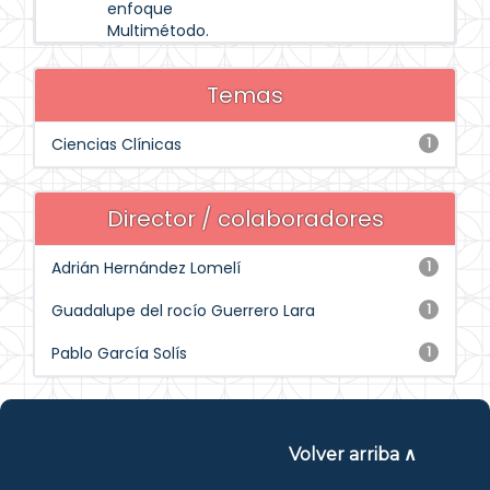
enfoque
Multimétodo.
Temas
Ciencias Clínicas
1
Director / colaboradores
Adrián Hernández Lomelí
1
Guadalupe del rocío Guerrero Lara
1
Pablo García Solís
1
Volver arriba ∧