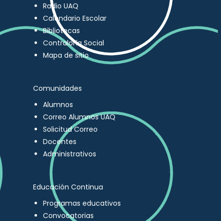
Radio UAQ
Calendario Escolar
Bibliotecas
Contraloría Social
Mapa de sitio
Comunidades
Alumnos
Correo Alumnos UAQ
Solicitud Correo
Docentes
Administrativos
Educación Continua
Programas educativos
Convocatorias