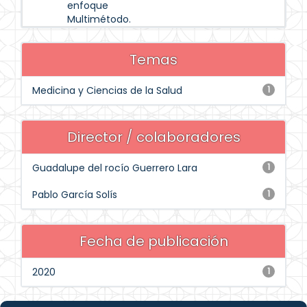
enfoque
Multimétodo.
Temas
Medicina y Ciencias de la Salud
1
Director / colaboradores
Guadalupe del rocío Guerrero Lara
1
Pablo García Solís
1
Fecha de publicación
2020
1