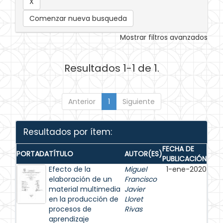
Comenzar nueva busqueda
Mostrar filtros avanzados
Resultados 1-1 de 1.
Anterior
1
Siguiente
Resultados por ítem:
FECHA DE
PORTADA
TÍTULO
AUTOR(ES)
PUBLICACIÓN
Efecto de la
Miguel
1-ene-2020
elaboración de un
Francisco
material multimedia
Javier
en la producción de
Lloret
procesos de
Rivas
aprendizaje