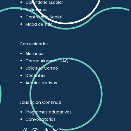
Calendario Escolar
Bibliotecas
Contraloría Social
Mapa de sitio
Comunidades
Alumnos
Correo Alumnos UAQ
Solicitud Correo
Docentes
Administrativos
Educación Continua
Programas educativos
Convocatorias