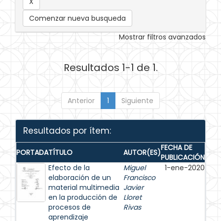
Comenzar nueva busqueda
Mostrar filtros avanzados
Resultados 1-1 de 1.
Anterior
1
Siguiente
Resultados por ítem:
FECHA DE
PORTADA
TÍTULO
AUTOR(ES)
PUBLICACIÓN
Efecto de la
Miguel
1-ene-2020
elaboración de un
Francisco
material multimedia
Javier
en la producción de
Lloret
procesos de
Rivas
aprendizaje