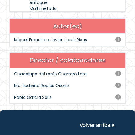
enfoque
Multimétodo.
Autor(es)
Miguel Francisco Javier Lloret Rivas
1
Director / colaboradores
Guadalupe del rocío Guerrero Lara
1
Ma. Ludivina Robles Osorio
1
Pablo García Solís
1
Volver arriba ∧