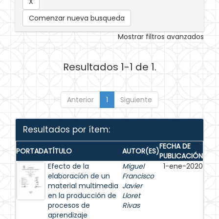
Comenzar nueva busqueda
Mostrar filtros avanzados
Resultados 1-1 de 1.
Anterior
1
Siguiente
Resultados por ítem:
FECHA DE
PORTADA
TÍTULO
AUTOR(ES)
PUBLICACIÓN
Efecto de la
Miguel
1-ene-2020
elaboración de un
Francisco
material multimedia
Javier
en la producción de
Lloret
procesos de
Rivas
aprendizaje