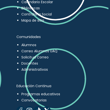
Calendario Escolar
Bibliotecas
Contraloría Social
Mapa de sitio
Comunidades
Alumnos
Correo Alumnos UAQ
Solicitud Correo
Docentes
Administrativos
Educación Continua
Programas educativos
Convocatorias