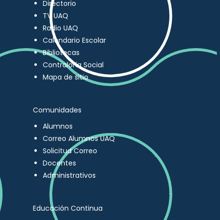
Directorio
TV UAQ
Radio UAQ
Calendario Escolar
Bibliotecas
Contraloría Social
Mapa de sitio
Comunidades
Alumnos
Correo Alumnos UAQ
Solicitud Correo
Docentes
Administrativos
Educación Continua