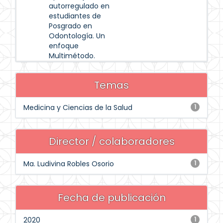
autorregulado en
estudiantes de
Posgrado en
Odontología. Un
enfoque
Multimétodo.
Temas
Medicina y Ciencias de la Salud
1
Director / colaboradores
Ma. Ludivina Robles Osorio
1
Fecha de publicación
2020
1