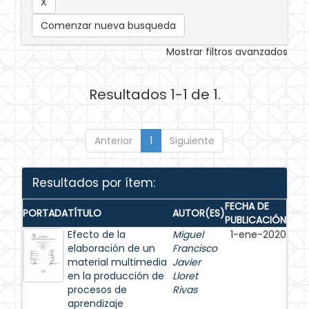
Comenzar nueva busqueda
Mostrar filtros avanzados
Resultados 1-1 de 1.
Anterior
1
Siguiente
Resultados por ítem:
FECHA DE
PORTADA
TÍTULO
AUTOR(ES)
PUBLICACIÓN
Efecto de la
Miguel
1-ene-2020
elaboración de un
Francisco
material multimedia
Javier
en la producción de
Lloret
procesos de
Rivas
aprendizaje