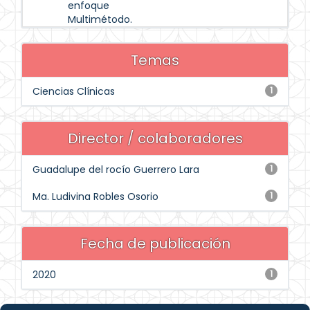
enfoque
Multimétodo.
Temas
Ciencias Clínicas
1
Director / colaboradores
Guadalupe del rocío Guerrero Lara
1
Ma. Ludivina Robles Osorio
1
Fecha de publicación
2020
1