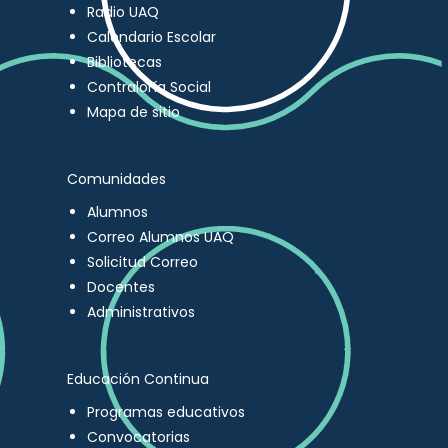
Radio UAQ
Calendario Escolar
Bibliotecas
Contraloría Social
Mapa de sitio
Comunidades
Alumnos
Correo Alumnos UAQ
Solicitud Correo
Docentes
Administrativos
Educación Continua
Programas educativos
Convocatorias