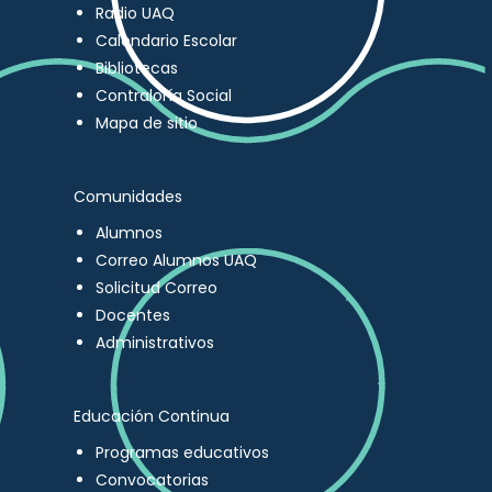
Radio UAQ
Calendario Escolar
Bibliotecas
Contraloría Social
Mapa de sitio
Comunidades
Alumnos
Correo Alumnos UAQ
Solicitud Correo
Docentes
Administrativos
Educación Continua
Programas educativos
Convocatorias