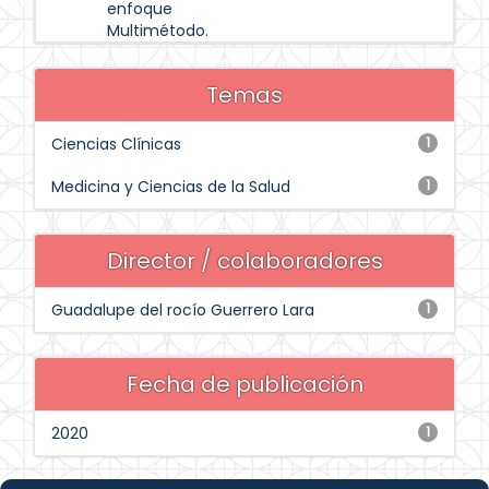
enfoque
Multimétodo.
Temas
Ciencias Clínicas
1
Medicina y Ciencias de la Salud
1
Director / colaboradores
Guadalupe del rocío Guerrero Lara
1
Fecha de publicación
2020
1