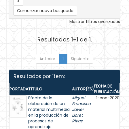
Comenzar nueva busqueda
Mostrar filtros avanzados
Resultados 1-1 de 1.
Anterior
1
Siguiente
Resultados por ítem:
FECHA DE
PORTADA
TÍTULO
AUTOR(ES)
PUBLICACIÓN
Efecto de la
Miguel
1-ene-2020
elaboración de un
Francisco
material multimedia
Javier
en la producción de
Lloret
procesos de
Rivas
aprendizaje