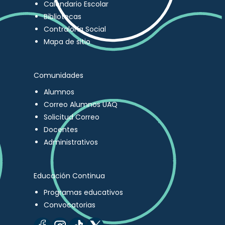
Calendario Escolar
Bibliotecas
Contraloría Social
Mapa de sitio
Comunidades
Alumnos
Correo Alumnos UAQ
Solicitud Correo
Docentes
Administrativos
Educación Continua
Programas educativos
Convocatorias