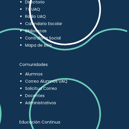
Directorio
TV UAQ
Radio UAQ
Calendario Escolar
Bibliotecas
Contraloría Social
Mapa de sitio
Comunidades
Alumnos
Correo Alumnos UAQ
Solicitud Correo
Docentes
Administrativos
Educación Continua