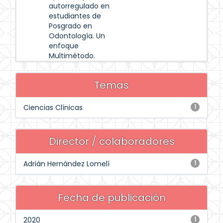
autorregulado en
estudiantes de
Posgrado en
Odontología. Un
enfoque
Multimétodo.
Temas
Ciencias Clínicas
1
Director / colaboradores
Adrián Hernández Lomelí
1
Fecha de publicación
2020
1