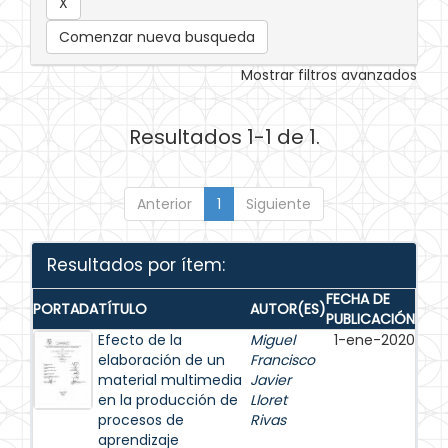
Comenzar nueva busqueda
Mostrar filtros avanzados
Resultados 1-1 de 1.
Anterior
1
Siguiente
Resultados por ítem:
FECHA DE
PORTADA
TÍTULO
AUTOR(ES)
PUBLICACIÓN
Efecto de la
Miguel
1-ene-2020
elaboración de un
Francisco
material multimedia
Javier
en la producción de
Lloret
procesos de
Rivas
aprendizaje