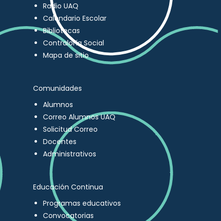
Radio UAQ
Calendario Escolar
Bibliotecas
Contraloría Social
Mapa de sitio
Comunidades
Alumnos
Correo Alumnos UAQ
Solicitud Correo
Docentes
Administrativos
Educación Continua
Programas educativos
Convocatorias