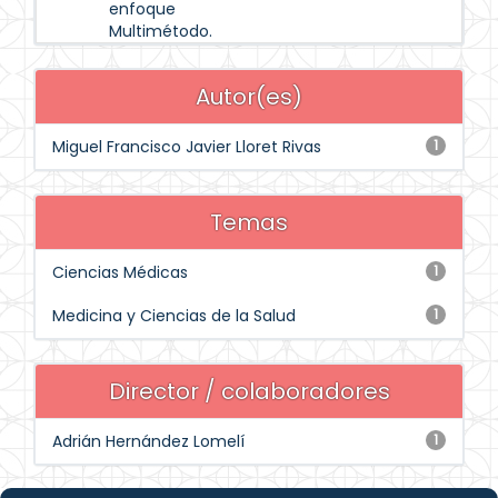
enfoque
Multimétodo.
Autor(es)
Miguel Francisco Javier Lloret Rivas
1
Temas
Ciencias Médicas
1
Medicina y Ciencias de la Salud
1
Director / colaboradores
Adrián Hernández Lomelí
1