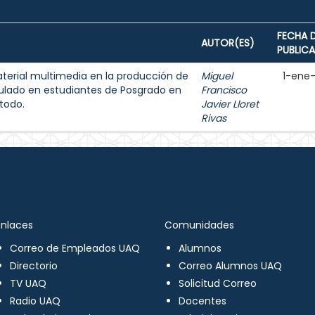
FECHA 
AUTOR(ES)
PUBLIC
aterial multimedia en la producción de
Miguel
1-ene
ulado en estudiantes de Posgrado en
Francisco
todo.
Javier Lloret
Rivas
Enlaces
Comunidades
Correo de Empleados UAQ
Alumnos
Directorio
Correo Alumnos UAQ
TV UAQ
Solicitud Correo
Radio UAQ
Docentes